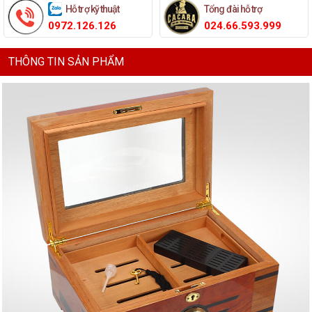
Hỗ trợ kỹ thuật
Tổng đài hỗ trợ
0972.126.126
024.66.593.999
THÔNG TIN SẢN PHẨM