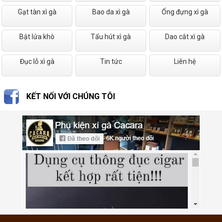
Gạt tàn xì gà
Bao da xì gà
Ống đựng xì gà
Bật lửa khò
Tẩu hút xì gà
Dao cắt xì gà
Đục lỗ xì gà
Tin tức
Liên hệ
KẾT NỐI VỚI CHÚNG TÔI