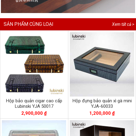
SẢN PHẨM CÙNG LOẠI
Xem tất cả >
Hộp bảo quản cigar cao cấp
Hộp đựng bảo quản xì gà mini
Lubinski YJA 50017
YJA-60033
2,900,000 ₫
1,200,000 ₫