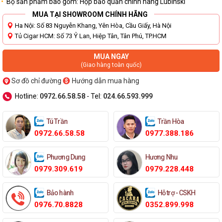
Bộ sản phẩm bao gồm: Hộp bảo quản chính hãng Lubinski
MUA TẠI SHOWROOM CHÍNH HÃNG
Ha Nội: Số 83 Nguyễn Khang, Yên Hòa, Cầu Giấy, Hà Nội
Tủ Cigar HCM: Số 73 Ỷ Lan, Hiệp Tân, Tân Phú, TP.HCM
MUA NGAY
(Giao hàng toàn quốc)
Sơ đồ chỉ đường
Hướng dẫn mua hàng
Hotline:
0972.66.58.58
- Tel:
024.66.593.999
Tú Trần
Trần Hòa
0972.66.58.58
0977.388.186
Phương Dung
Hương Nhu
0979.309.619
0979.228.448
Bảo hành
Hỗ trợ - CSKH
0976.70.8828
0352.899.998