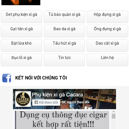
Set phụ kiện xì gà
Tủ bảo quản xì gà
Hộp đựng xì gà
Gạt tàn xì gà
Bao da xì gà
Ống đựng xì gà
Bật lửa khò
Tẩu hút xì gà
Dao cắt xì gà
Đục lỗ xì gà
Tin tức
Liên hệ
KẾT NỐI VỚI CHÚNG TÔI