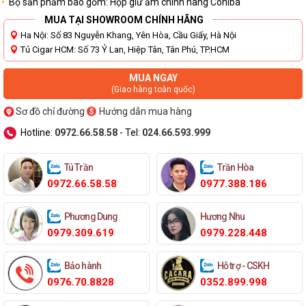
Bộ sản phẩm bao gồm: Hộp giữ ẩm chính hãng Cohiba
MUA TẠI SHOWROOM CHÍNH HÃNG
Ha Nội: Số 83 Nguyễn Khang, Yên Hòa, Cầu Giấy, Hà Nội
Tủ Cigar HCM: Số 73 Ỷ Lan, Hiệp Tân, Tân Phú, TP.HCM
MUA NGAY
(Giao hàng toàn quốc)
Sơ đồ chỉ đường
Hướng dẫn mua hàng
Hotline:
0972.66.58.58
- Tel:
024.66.593.999
Tú Trần
Trần Hòa
0972.66.58.58
0977.388.186
Phương Dung
Hương Nhu
0979.309.619
0979.228.448
Bảo hành
Hỗ trợ - CSKH
0976.70.8828
0352.899.998