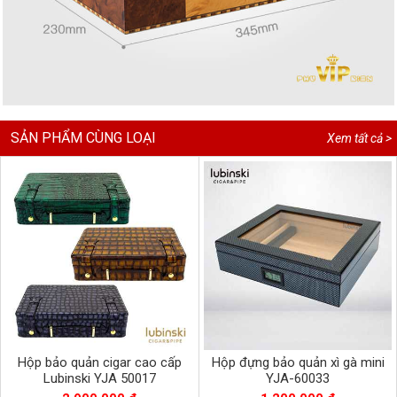
SẢN PHẨM CÙNG LOẠI
Xem tất cả >
Hộp bảo quản cigar cao cấp
Hộp đựng bảo quản xì gà mini
Lubinski YJA 50017
YJA-60033