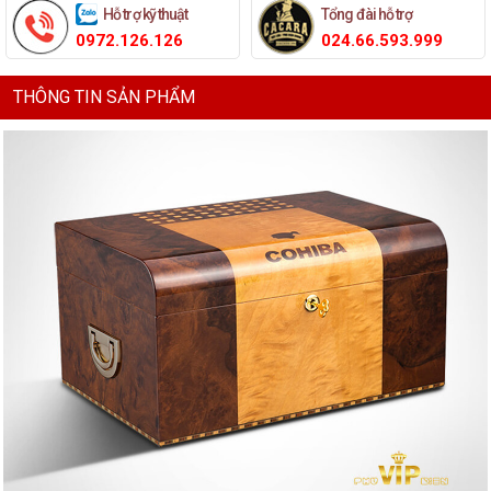
Hỗ trợ kỹ thuật
Tổng đài hỗ trợ
0972.126.126
024.66.593.999
THÔNG TIN SẢN PHẨM