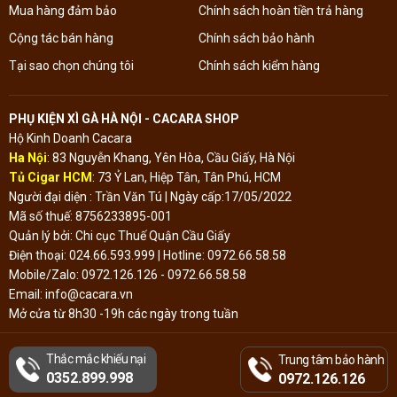
Mua hàng đảm bảo
Chính sách hoàn tiền trả hàng
Cộng tác bán hàng
Chính sách bảo hành
Tại sao chọn chúng tôi
Chính sách kiểm hàng
PHỤ KIỆN XÌ GÀ HÀ NỘI - CACARA SHOP
Hộ Kinh Doanh Cacara
Ha Nội
: 83 Nguyễn Khang, Yên Hòa, Cầu Giấy, Hà Nội
Tủ Cigar HCM
: 73 Ỷ Lan, Hiệp Tân, Tân Phú, HCM
Người đại diện : Trần Văn Tú | Ngày cấp:17/05/2022
Mã số thuế: 8756233895-001
Quản lý bởi: Chi cục Thuế Quận Cầu Giấy
Điện thoại: 024.66.593.999 | Hotline: 0972.66.58.58
Mobile/Zalo: 0972.126.126 - 0972.66.58.58
Email: info@cacara.vn
Mở cửa từ 8h30 -19h các ngày trong tuần
Thắc mắc khiếu nại
Trung tâm bảo hành
Đã thông báo Bộ
0352.899.998
Công Thương
0972.126.126