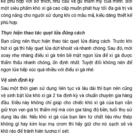
kế phù hợp với sở thích, nhu cầu và gu thẩm mỹ của mình. Bởi
một siêu phẩm khò xì gà cao cấp muốn phát huy tối đa giá trị và
công năng cho người sử dụng khi có mẫu mã, kiểu dáng thiết kế
phù hợp.
Thực hiện thao tác quẹt lửa đúng cách
Bạn cũng nên thực hiện thao tác quẹt lửa đúng cách. Trước khi
hút xì gà thì hãy quẹt lửa dứt khoát và nhanh chóng. Sau đó, mới
xoay nhẹ nhàng điếu xì gà trên bề mặt ngọn lửa để xì gà được
thẩm thấu nhanh chóng, ổn định nhất. Tuyệt đối không nên để
ngọn lửa tiếp xúc quá nhiều với điếu xì gà nhé.
Vệ sinh định kỳ
Sau một thời gian sử dụng liên tục và lâu dài thì bạn nên cũng
vệ sinh bật lửa khò xì gà 2 tia định kỳ và chuẩn chuyên gia hàng
đầu. Điều này không chỉ giúp cho chiếc khò xì gà của bạn vẫn
giữ trọn vẹn giá trị thẩm mỹ mà còn gia tăng độ bền, tuổi thọ sử
dụng lâu dài. Nếu khò xì gà của bạn làm từ chất liệu như thép
không gỉ hay kim loại mạ crom thì hãy giữ cho nó sạch sẽ và
khô ráo để tránh hiện tượng rỉ sét.