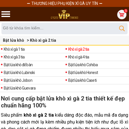
THƯƠNG HIỆU PHỤ KIỆN XÌ GÀ UY TÍN
0
Bật lửa khò
Khò xì gà 2 tia
Khò xì gà 1 tia
Khò xì gà 2 tia
Khò xì gà 3 tia
Khò xì gà 4 tia
Bật lửa khò để bàn
Bật lửa khò Cohiba
Bật lửa khò Lubinski
Bật lửa khò Honest
Bật lửa khò Jobon
Bật lửa khò Caseti
Bật lửa khò Guevara
Nơi cung cấp bật lửa khò xì gà 2 tia thiết kế đẹp
chuẩn hãng 100%
Siêu phẩm
khò xì gà 2 tia
kiểu dáng độc đáo, mẫu mã đa dạng
và phong cách mới lạ kèm nhiều phụ kiện tiện ích như đục lỗ xì
gà, dao cắt xì gà đang chiếm được nhiều thị hiếu mua sắm của