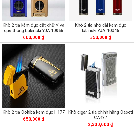
Khò 2 tia kèm đục cắt chữ V và
Khò 2 tia nhỏ dài kèm đục
que thông Lubinski YJA 10056
lubinski YJA-10045
600,000 ₫
350,000 ₫
Khò 2 tia Cohiba kèm đục H177
Khò cigar 2 tia chính hãng Caseti
CA437
650,000 ₫
2,300,000 ₫