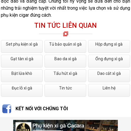
độc đáo và đẳng cấp. Chúng tôi hy vọng sẽ đưa đến cho bạn
những trải nghiệm tuyệt vời nhất trong việc lựa chọn và sử dụng
phụ kiện cigar đúng cách.
TIN TỨC LIÊN QUAN
Set phụ kiện xì gà
Tủ bảo quản xì gà
Hộp đựng xì gà
Gạt tàn xì gà
Bao da xì gà
Ống đựng xì gà
Bật lửa khò
Tẩu hút xì gà
Dao cắt xì gà
Đục lỗ xì gà
Tin tức
Liên hệ
KẾT NỐI VỚI CHÚNG TÔI