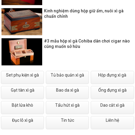
Kinh nghiệm dùng hộp giữ ẩm, nuôi xì gà
chuẩn chỉnh
#3 mẫu hộp xì gà Cohiba dân chơi cigar nào
cũng muốn sở hữu
Set phụ kiện xì gà
Tủ bảo quản xì gà
Hộp đựng xì gà
Gạt tàn xì gà
Bao da xì gà
Ống đựng xì gà
Bật lửa khò
Tẩu hút xì gà
Dao cắt xì gà
Đục lỗ xì gà
Tin tức
Liên hệ