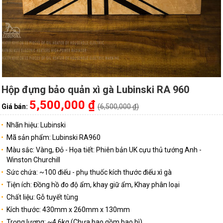
Hộp đựng bảo quản xì gà Lubinski RA 960
5,500,000 ₫
Giá bán:
(6,500,000 ₫)
Nhãn hiệu: Lubinski
Mã sản phẩm: Lubinski RA960
Màu sắc: Vàng, Đỏ - Họa tiết: Phiên bản UK cựu thủ tướng Anh -
Winston Churchill
Sức chứa: ~100 điếu - phụ thuốc kích thước điếu xì gà
Tiện ích: Đồng hồ đo độ ẩm, khay giữ ẩm, Khay phân loại
Chất liệu: Gỗ tuyết tùng
Kích thước: 430mm x 260mm x 130mm
Trọng lượng: ~4,6kg (Chưa bao gồm bao bì)