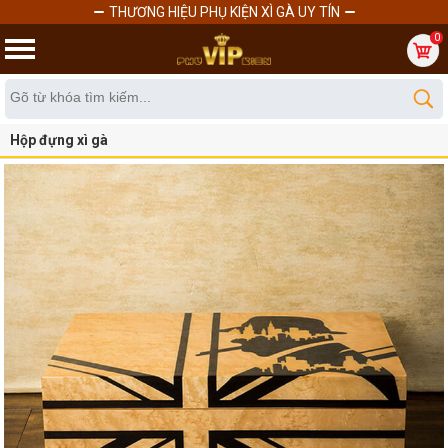
THƯƠNG HIỆU PHỤ KIỆN XÌ GÀ UY TÍN
0
Hộp đựng xì gà