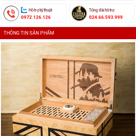
Hỗ trợ kỹ thuật
Tổng đài hỗ trợ
0972.126.126
024.66.593.999
THÔNG TIN SẢN PHẨM