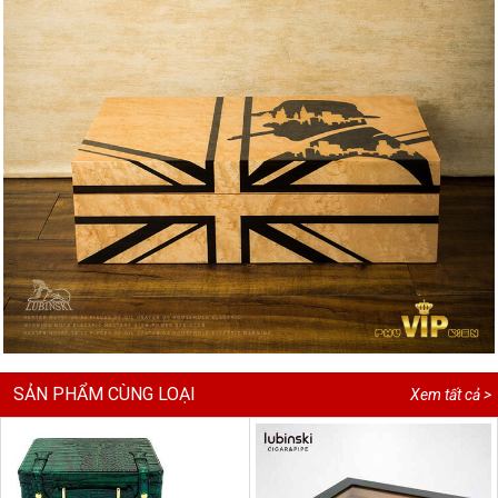
SẢN PHẨM CÙNG LOẠI
Xem tất cả >