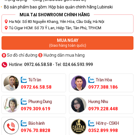
Bộ sản phẩm bao gồm: Hộp bảo quản chính hãng Lubinski
MUA TẠI SHOWROOM CHÍNH HÃNG
Ha Nội: Số 83 Nguyễn Khang, Yên Hòa, Cầu Giấy, Hà Nội
Tủ Cigar HCM: Số 73 Ỷ Lan, Hiệp Tân, Tân Phú, TP.HCM
MUA NGAY
(Giao hàng toàn quốc)
Sơ đồ chỉ đường
Hướng dẫn mua hàng
Hotline:
0972.66.58.58
- Tel:
024.66.593.999
Tú Trần
Trần Hòa
0972.66.58.58
0977.388.186
Phương Dung
Hương Nhu
0979.309.619
0979.228.448
Bảo hành
Hỗ trợ - CSKH
0976.70.8828
0352.899.998