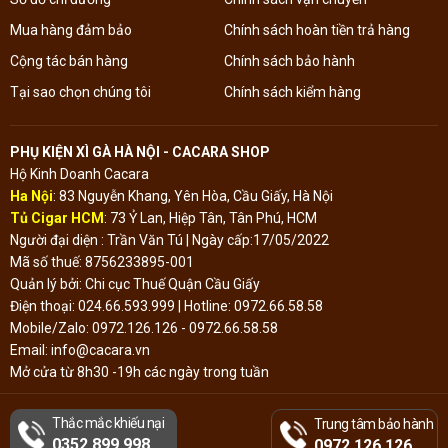
Mua hàng đảm bảo
Chính sách hoàn tiền trả hàng
Cộng tác bán hàng
Chính sách bảo hành
Tại sao chọn chúng tôi
Chính sách kiểm hàng
PHỤ KIỆN XÌ GÀ HÀ NỘI - CACARA SHOP
Hộ Kinh Doanh Cacara
Ha Nội
: 83 Nguyễn Khang, Yên Hòa, Cầu Giấy, Hà Nội
Tủ Cigar HCM
: 73 Ỷ Lan, Hiệp Tân, Tân Phú, HCM
Người đại diện : Trần Văn Tú | Ngày cấp:17/05/2022
Mã số thuế: 8756233895-001
Quản lý bởi: Chi cục Thuế Quận Cầu Giấy
Điện thoại: 024.66.593.999 | Hotline: 0972.66.58.58
Mobile/Zalo: 0972.126.126 - 0972.66.58.58
Email: info@cacara.vn
Mở cửa từ 8h30 -19h các ngày trong tuần
Thắc mắc khiếu nại
Trung tâm bảo hành
Đã thông báo Bộ
0352.899.998
Công Thương
0972.126.126