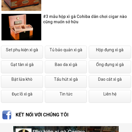
#3 mẫu hộp xì gà Cohiba dân chơi cigar nào
cũng muốn sở hữu
Set phụ kiện xì gà
Tủ bảo quản xì gà
Hộp đựng xì gà
Gạt tàn xì gà
Bao da xì gà
Ống đựng xì gà
Bật lửa khò
Tẩu hút xì gà
Dao cắt xì gà
Đục lỗ xì gà
Tin tức
Liên hệ
KẾT NỐI VỚI CHÚNG TÔI