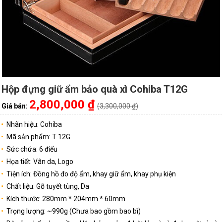
Hộp đựng giữ ẩm bảo quà xì Cohiba T12G
2,800,000 ₫
Giá bán:
(3,300,000 ₫)
Nhãn hiệu: Cohiba
Mã sản phẩm: T 12G
Sức chứa: 6 điếu
Họa tiết: Vân da, Logo
Tiện ích: Đồng hồ đo độ ẩm, khay giữ ẩm, khay phụ kiện
Chất liệu: Gỗ tuyết tùng, Da
Kích thước: 280mm * 204mm * 60mm
Trọng lượng: ~990g (Chưa bao gồm bao bì)