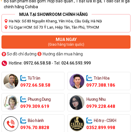
Bộ sản phẩm bao gồm: Hộp bảo quản , 1 bật lửa xì gà, 1 dao cắt xì gà
chính hãng Cohiba
MUA TẠI SHOWROOM CHÍNH HÃNG
Ha Nội: Số 83 Nguyễn Khang, Yên Hòa, Cầu Giấy, Hà Nội
Tủ Cigar HCM: Số 73 Ỷ Lan, Hiệp Tân, Tân Phú, TP.HCM
MUA NGAY
(Giao hàng toàn quốc)
Sơ đồ chỉ đường
Hướng dẫn mua hàng
Hotline:
0972.66.58.58
- Tel:
024.66.593.999
Tú Trần
Trần Hòa
0972.66.58.58
0977.388.186
Phương Dung
Hương Nhu
0979.309.619
0979.228.448
Bảo hành
Hỗ trợ - CSKH
0976.70.8828
0352.899.998