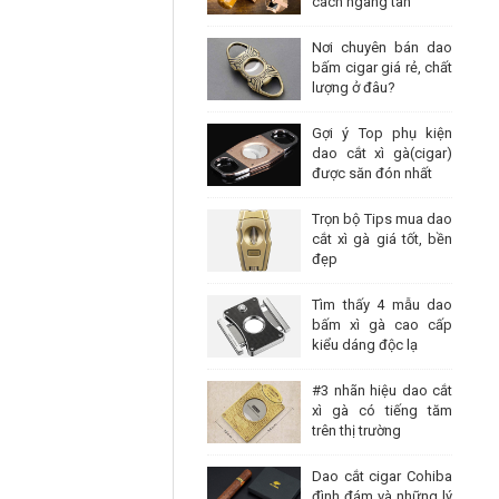
cách ngang tàn
Nơi chuyên bán dao
bấm cigar giá rẻ, chất
lượng ở đâu?
Gợi ý Top phụ kiện
dao cắt xì gà(cigar)
được săn đón nhất
Trọn bộ Tips mua dao
cắt xì gà giá tốt, bền
đẹp
Tìm thấy 4 mẫu dao
bấm xì gà cao cấp
kiểu dáng độc lạ
#3 nhãn hiệu dao cắt
xì gà có tiếng tăm
trên thị trường
Dao cắt cigar Cohiba
đình đám và những lý