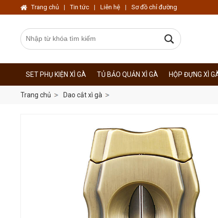
Trang chủ
|
Tin tức
|
Liên hệ
|
Sơ đồ chỉ đường
SET PHỤ KIỆN XÌ GÀ
TỦ BẢO QUẢN XÌ GÀ
HỘP ĐỰNG XÌ G
Trang chủ
Dao cắt xì gà