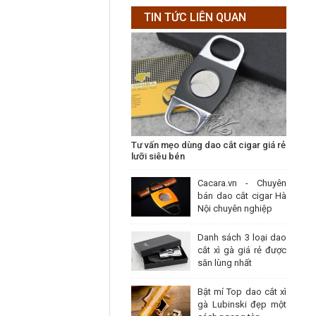
TIN TỨC LIÊN QUAN
Tư vấn mẹo dùng dao cắt cigar giá rẻ
lưỡi siêu bén
Cacara.vn - Chuyên
bán dao cắt cigar Hà
Nội chuyên nghiệp
Danh sách 3 loại dao
cắt xì gà giá rẻ được
săn lùng nhất
Bật mí Top dao cắt xì
gà Lubinski đẹp một