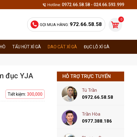
0972.66.58.58 - 024.66.593.999
Hotline:
0
972.66.58.58
GỌI MUA HÀNG:
KHÒ
TẨU HÚT XÌ GÀ
DAO CẮT XÌ GÀ
ĐỤC LỖ XÌ GÀ
èm đục YJA
HỖ TRỢ TRỰC TUYẾN
Tú Trần
Tiết kiệm:
300,000
0972.66.58.58
Trần Hòa
0977.388.186