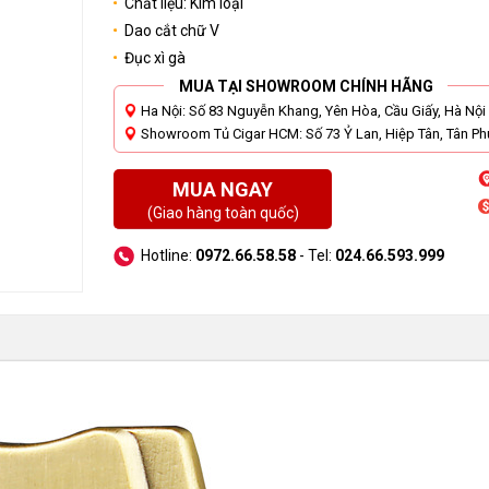
Chất liệu: Kim loại
Dao cắt chữ V
Đục xì gà
MUA TẠI SHOWROOM CHÍNH HÃNG
Ha Nội: Số 83 Nguyễn Khang, Yên Hòa, Cầu Giấy, Hà Nội
Showroom Tủ Cigar HCM: Số 73 Ỷ Lan, Hiệp Tân, Tân Phú
MUA NGAY
(Giao hàng toàn quốc)
Hotline:
0972.66.58.58
- Tel:
024.66.593.999