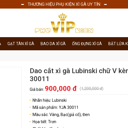
THƯƠNG HIỆU PHỤ KIỆN XÌ GÀ UY TÍN
À
GẠT TÀN XÌ GÀ
BAO DA XÌ GÀ
ỐNG ĐỰNG XÌ GÀ
BẬT LỬA 
Dao cắt xì gà Lubinski chữ V k
30011
900,000 đ
(
1,200,000 đ
)
Giá bán:
Nhãn hiệu: Lubinski
Mã sản phẩm: YJA 30011
Màu sắc: Vàng, Bạc(giả cổ), Đen
Họa tiết: Trơn