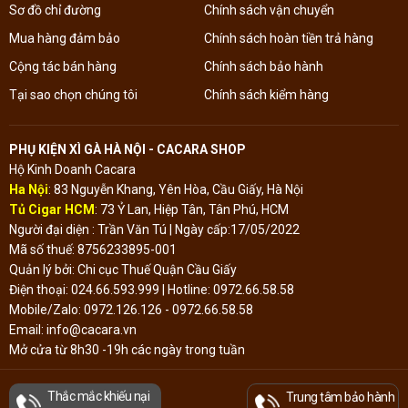
Sơ đồ chỉ đường
Chính sách vận chuyển
Mua hàng đảm bảo
Chính sách hoàn tiền trả hàng
Cộng tác bán hàng
Chính sách bảo hành
Tại sao chọn chúng tôi
Chính sách kiểm hàng
PHỤ KIỆN XÌ GÀ HÀ NỘI - CACARA SHOP
Hộ Kinh Doanh Cacara
Ha Nội
: 83 Nguyễn Khang, Yên Hòa, Cầu Giấy, Hà Nội
Tủ Cigar HCM
: 73 Ỷ Lan, Hiệp Tân, Tân Phú, HCM
Người đại diện : Trần Văn Tú | Ngày cấp:17/05/2022
Mã số thuế: 8756233895-001
Quản lý bởi: Chi cục Thuế Quận Cầu Giấy
Điện thoại: 024.66.593.999 | Hotline: 0972.66.58.58
Mobile/Zalo: 0972.126.126 - 0972.66.58.58
Email: info@cacara.vn
Mở cửa từ 8h30 -19h các ngày trong tuần
Thắc mắc khiếu nại
Trung tâm bảo hành
Đã thông báo Bộ