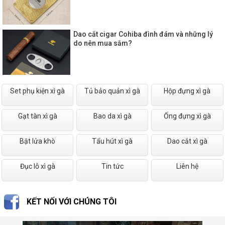
Dao cắt cigar Cohiba đình đám và những lý
do nên mua sắm?
Set phụ kiện xì gà
Tủ bảo quản xì gà
Hộp đựng xì gà
Gạt tàn xì gà
Bao da xì gà
Ống đựng xì gà
Bật lửa khò
Tẩu hút xì gà
Dao cắt xì gà
Đục lỗ xì gà
Tin tức
Liên hệ
KẾT NỐI VỚI CHÚNG TÔI