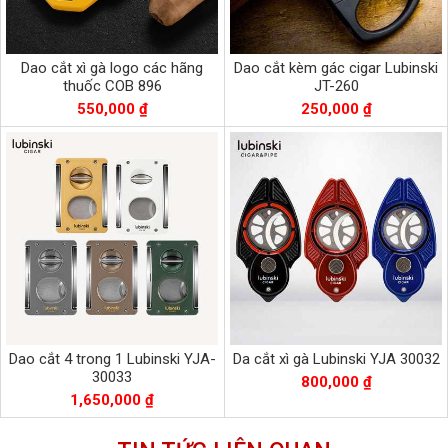
Dao cắt xì gà logo các hãng
Dao cắt kèm gác cigar Lubinski
thuốc COB 896
JT-260
550,000 ₫
250,000 ₫
Dao cắt 4 trong 1 Lubinski YJA-
Da cắt xì gà Lubinski YJA 30032
30033
800,000 ₫
1,650,000 ₫