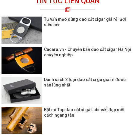
TIN TỨC LIÊN QUAN
Tư vấn mẹo dùng dao cắt cigar giá rẻ lưỡi
siêu bén
Cacara.vn - Chuyên bán dao cắt cigar Hà Nội
chuyên nghiệp
Danh sách 3 loại dao cắt xì gà giá rẻ được
săn lùng nhất
Bật mí Top dao cắt xì gà Lubinski đẹp một
cách ngang tàn