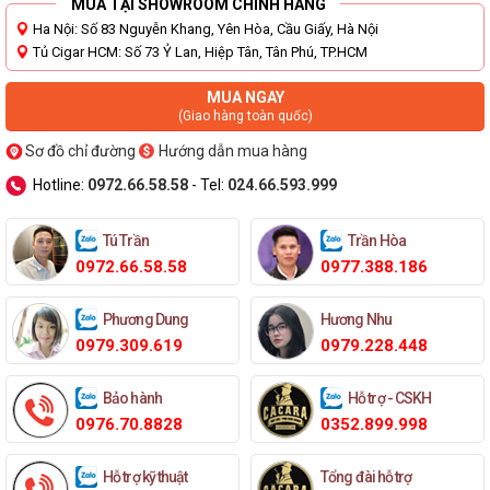
MUA TẠI SHOWROOM CHÍNH HÃNG
Ha Nội: Số 83 Nguyễn Khang, Yên Hòa, Cầu Giấy, Hà Nội
Tủ Cigar HCM: Số 73 Ỷ Lan, Hiệp Tân, Tân Phú, TP.HCM
MUA NGAY
(Giao hàng toàn quốc)
Sơ đồ chỉ đường
Hướng dẫn mua hàng
Hotline:
0972.66.58.58
- Tel:
024.66.593.999
Tú Trần
Trần Hòa
0972.66.58.58
0977.388.186
Phương Dung
Hương Nhu
0979.309.619
0979.228.448
Bảo hành
Hỗ trợ - CSKH
0976.70.8828
0352.899.998
Hỗ trợ kỹ thuật
Tổng đài hỗ trợ