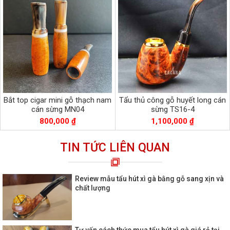
Bắt top cigar mini gỗ thạch nam
Tẩu thủ công gỗ huyết long cán
cán sừng MN04
sừng TS16-4
800,000 ₫
1,100,000 ₫
TIN TỨC LIÊN QUAN
Review mẫu tẩu hút xì gà bằng gỗ sang xịn và
chất lượng
Tư vấn cách thức mua tẩu hút xì gà giá rẻ tại