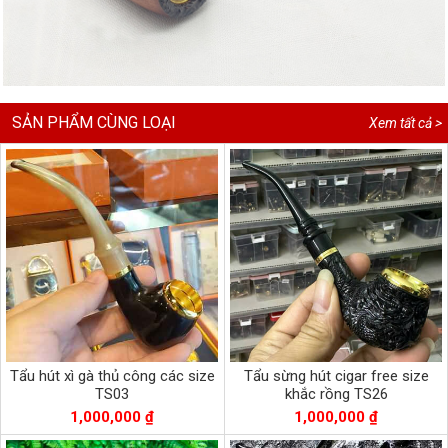
SẢN PHẨM CÙNG LOẠI
Xem tất cả >
Tẩu hút xì gà thủ công các size
Tẩu sừng hút cigar free size
TS03
khắc rồng TS26
1,000,000 ₫
1,000,000 ₫