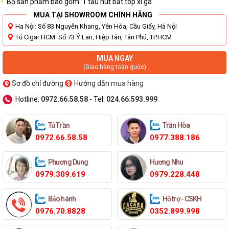
Bộ sản phẩm bao gồm: 1 tẩu hút bắt top xì gà
MUA TẠI SHOWROOM CHÍNH HÃNG
Ha Nội: Số 83 Nguyễn Khang, Yên Hòa, Cầu Giấy, Hà Nội
Tủ Cigar HCM: Số 73 Ỷ Lan, Hiệp Tân, Tân Phú, TP.HCM
MUA NGAY
(Giao hàng toàn quốc)
Sơ đồ chỉ đường
Hướng dẫn mua hàng
Hotline:
0972.66.58.58
- Tel:
024.66.593.999
Tú Trần
Trần Hòa
0972.66.58.58
0977.388.186
Phương Dung
Hương Nhu
0979.309.619
0979.228.448
Bảo hành
Hỗ trợ - CSKH
0976.70.8828
0352.899.998