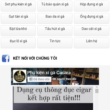
Set phụ kiện xì gà
Tủ bảo quản xì gà
Hộp đựng xì gà
Gạt tàn xì gà
Bao da xì gà
Ống đựng xì gà
Bật lửa khò
Tẩu hút xì gà
Dao cắt xì gà
Đục lỗ xì gà
Tin tức
Liên hệ
KẾT NỐI VỚI CHÚNG TÔI