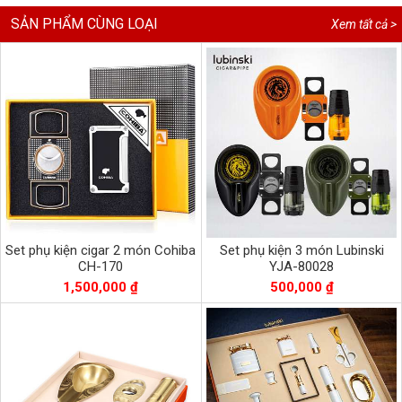
SẢN PHẨM CÙNG LOẠI
Xem tất cả >
Set phụ kiện cigar 2 món Cohiba
Set phụ kiện 3 món Lubinski
CH-170
YJA-80028
1,500,000 ₫
500,000 ₫