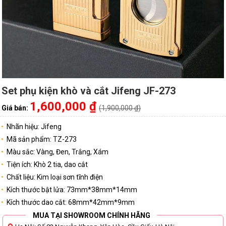
Set phụ kiện khò và cắt Jifeng JF-273
1,600,000 ₫
Giá bán:
(1,900,000 ₫)
Nhãn hiệu: Jifeng
Mã sản phẩm: TZ-273
Màu sắc: Vàng, Đen, Trắng, Xám
Tiện ích: Khò 2 tia, dao cắt
Chất liệu: Kim loại sơn tĩnh điện
Kích thước bật lửa: 73mm*38mm*14mm
Kích thước dao cắt: 68mm*42mm*9mm
MUA TẠI SHOWROOM CHÍNH HÃNG