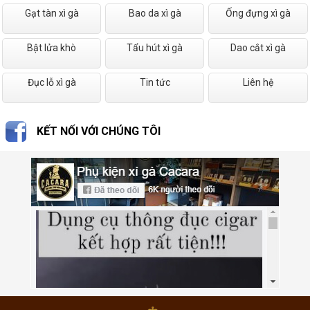
Gạt tàn xì gà
Bao da xì gà
Ống đựng xì gà
Bật lửa khò
Tẩu hút xì gà
Dao cắt xì gà
Đục lỗ xì gà
Tin tức
Liên hệ
KẾT NỐI VỚI CHÚNG TÔI