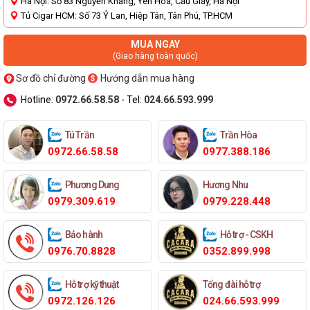
Ha Nội: Số 83 Nguyễn Khang, Yên Hòa, Cầu Giấy, Hà Nội
Tủ Cigar HCM: Số 73 Ỷ Lan, Hiệp Tân, Tân Phú, TP.HCM
MUA NGAY
(Giao hàng toàn quốc)
Sơ đồ chỉ đường
Hướng dẫn mua hàng
Hotline:
0972.66.58.58
- Tel:
024.66.593.999
Tú Trần
Trần Hòa
0972.66.58.58
0977.388.186
Phương Dung
Hương Nhu
0979.309.619
0979.228.448
Bảo hành
Hỗ trợ - CSKH
0976.70.8828
0352.899.998
Hỗ trợ kỹ thuật
Tổng đài hỗ trợ
0972.126.126
024.66.593.999