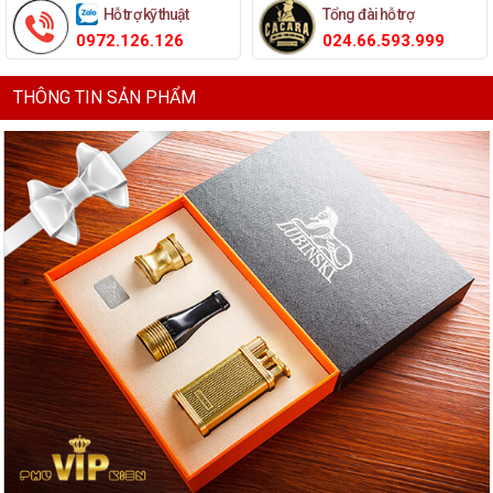
Hỗ trợ kỹ thuật
Tổng đài hỗ trợ
0972.126.126
024.66.593.999
THÔNG TIN SẢN PHẨM