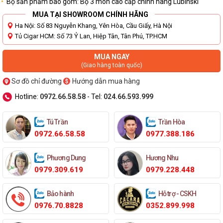
Bộ sản phẩm bao gồm: Bộ 3 món cao cấp chính hãng Lubinski
MUA TẠI SHOWROOM CHÍNH HÃNG
Ha Nội: Số 83 Nguyễn Khang, Yên Hòa, Cầu Giấy, Hà Nội
Tủ Cigar HCM: Số 73 Ỷ Lan, Hiệp Tân, Tân Phú, TP.HCM
MUA NGAY
(Giao hàng toàn quốc)
Sơ đồ chỉ đường
Hướng dẫn mua hàng
Hotline:
0972.66.58.58
- Tel:
024.66.593.999
Tú Trần
Trần Hòa
0972.66.58.58
0977.388.186
Phương Dung
Hương Nhu
0979.309.619
0979.228.448
Bảo hành
Hỗ trợ - CSKH
0976.70.8828
0352.899.998