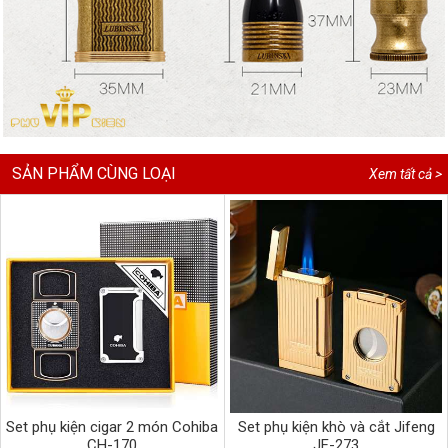
SẢN PHẨM CÙNG LOẠI
Xem tất cả >
Set phụ kiện cigar 2 món Cohiba
Set phụ kiện khò và cắt Jifeng
CH-170
JF-273