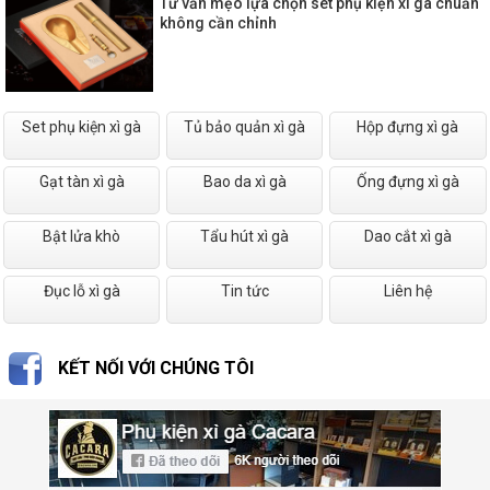
Tư vấn mẹo lựa chọn set phụ kiện xì gà chuẩn
không cần chỉnh
Set phụ kiện xì gà
Tủ bảo quản xì gà
Hộp đựng xì gà
Gạt tàn xì gà
Bao da xì gà
Ống đựng xì gà
Bật lửa khò
Tẩu hút xì gà
Dao cắt xì gà
Đục lỗ xì gà
Tin tức
Liên hệ
KẾT NỐI VỚI CHÚNG TÔI