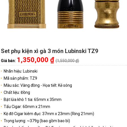
Set phụ kiện xì gà 3 món Lubinski TZ9
1,350,000 ₫
Giá bán:
(1,550,000 ₫)
Nhãn hiệu: Lubinski
Mã sản phẩm: TZ9
Màu sắc: Vàng đồng - Họa tiết: Kẻ sóng
Chất liệu: Đồng
Bật lửa khò 1 tia: 65mm x 35mm
Tẩu Cigar: 60mm x 21mm
Kệ đỡ Cigar kiêm đục: 37mm x 23mm (Ring 21mm)
Trọng lượng: ~379g (bao gồm bao bì)