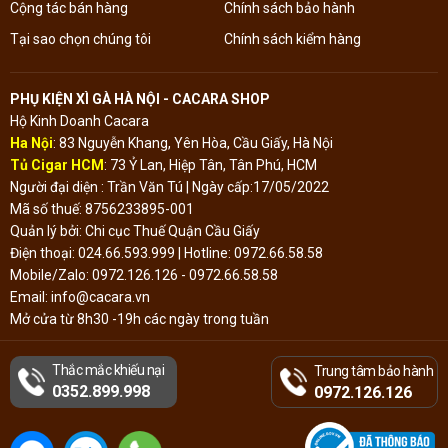
Cộng tác bán hàng
Chính sách bảo hành
Tại sao chọn chúng tôi
Chính sách kiểm hàng
PHỤ KIỆN XÌ GÀ HÀ NỘI - CACARA SHOP
Hộ Kinh Doanh Cacara
Ha Nội
: 83 Nguyễn Khang, Yên Hòa, Cầu Giấy, Hà Nội
Tủ Cigar HCM
: 73 Ỷ Lan, Hiệp Tân, Tân Phú, HCM
Người đại diện : Trần Văn Tú | Ngày cấp:17/05/2022
Mã số thuế: 8756233895-001
Quản lý bởi: Chi cục Thuế Quận Cầu Giấy
Điện thoại: 024.66.593.999 | Hotline: 0972.66.58.58
Mobile/Zalo: 0972.126.126 - 0972.66.58.58
Email: info@cacara.vn
Mở cửa từ 8h30 -19h các ngày trong tuần
Thắc mắc khiếu nại
Trung tâm bảo hành
Đã thông báo Bộ
0352.899.998
Công Thương
0972.126.126