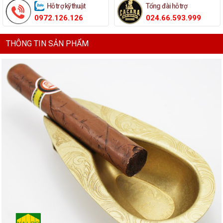
Hỗ trợ kỹ thuật
Tổng đài hỗ trợ
0972.126.126
024.66.593.999
THÔNG TIN SẢN PHẨM