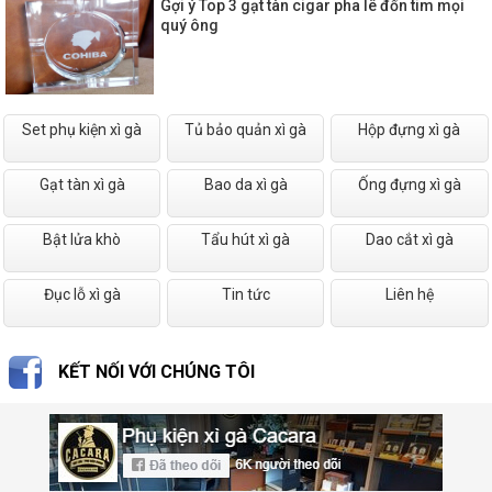
Gợi ý Top 3 gạt tàn cigar pha lê đốn tim mọi
quý ông
Set phụ kiện xì gà
Tủ bảo quản xì gà
Hộp đựng xì gà
Gạt tàn xì gà
Bao da xì gà
Ống đựng xì gà
Bật lửa khò
Tẩu hút xì gà
Dao cắt xì gà
Đục lỗ xì gà
Tin tức
Liên hệ
KẾT NỐI VỚI CHÚNG TÔI