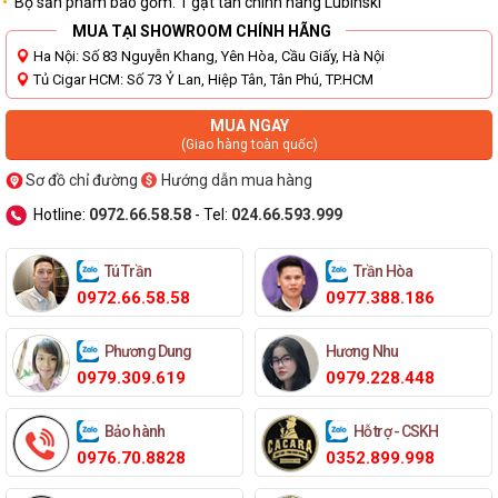
Bộ sản phẩm bao gồm: 1 gạt tàn chính hãng Lubinski
MUA TẠI SHOWROOM CHÍNH HÃNG
Ha Nội: Số 83 Nguyễn Khang, Yên Hòa, Cầu Giấy, Hà Nội
Tủ Cigar HCM: Số 73 Ỷ Lan, Hiệp Tân, Tân Phú, TP.HCM
MUA NGAY
(Giao hàng toàn quốc)
Sơ đồ chỉ đường
Hướng dẫn mua hàng
Hotline:
0972.66.58.58
- Tel:
024.66.593.999
Tú Trần
Trần Hòa
0972.66.58.58
0977.388.186
Phương Dung
Hương Nhu
0979.309.619
0979.228.448
Bảo hành
Hỗ trợ - CSKH
0976.70.8828
0352.899.998