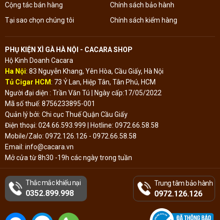
Cộng tác bán hàng
Chính sách bảo hành
Tại sao chọn chúng tôi
Chính sách kiểm hàng
PHỤ KIỆN XÌ GÀ HÀ NỘI - CACARA SHOP
Hộ Kinh Doanh Cacara
Ha Nội
: 83 Nguyễn Khang, Yên Hòa, Cầu Giấy, Hà Nội
Tủ Cigar HCM
: 73 Ỷ Lan, Hiệp Tân, Tân Phú, HCM
Người đại diện : Trần Văn Tú | Ngày cấp:17/05/2022
Mã số thuế: 8756233895-001
Quản lý bởi: Chi cục Thuế Quận Cầu Giấy
Điện thoại: 024.66.593.999 | Hotline: 0972.66.58.58
Mobile/Zalo: 0972.126.126 - 0972.66.58.58
Email: info@cacara.vn
Mở cửa từ 8h30 -19h các ngày trong tuần
Thắc mắc khiếu nại
Trung tâm bảo hành
Đã thông báo Bộ
0352.899.998
Công Thương
0972.126.126