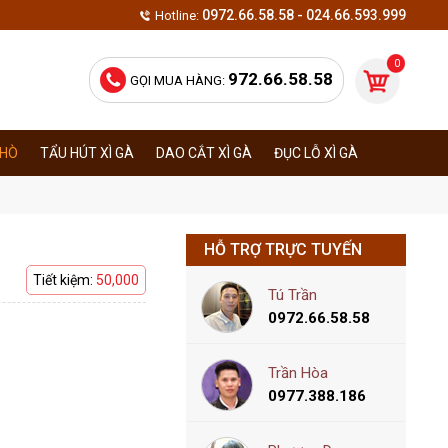
0972.66.58.58 - 024.66.593.999
Hotline:
0
972.66.58.58
GỌI MUA HÀNG:
KHÒ
TẨU HÚT XÌ GÀ
DAO CẮT XÌ GÀ
ĐỤC LỖ XÌ GÀ
HỖ TRỢ TRỰC TUYẾN
Tiết kiệm:
50,000
Tú Trần
0972.66.58.58
Trần Hòa
0977.388.186