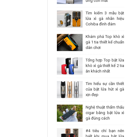
ưng con mắt
Tìm kiếm 3 mẫu bật
lửa xì gà nhãn hiệu
Cohiba đình đám
Khám phá Top khò xì
gà 1 tia thiết kế chuẩn
dân chơi
Tổng hợp Top bật lửa
khò xì gà thiết kế 2 tia
ăn khách nhất
Tìm hiểu sự cần thiết
của bật lửa hút xì gà
xịn đẹp
Nghệ thuật thẩm thấu
cigar bằng bật lửa xì
gà đúng cách
#4 tiêu chí bạn nên
biết khi mua bật lửa