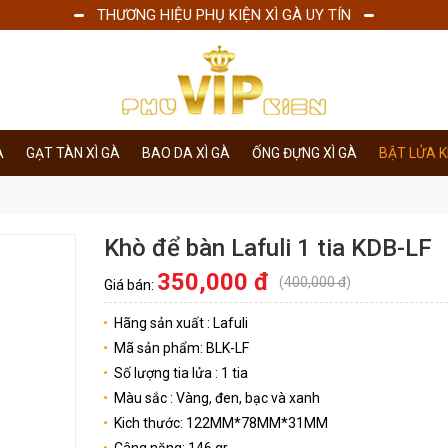
THƯƠNG HIỆU PHỤ KIỆN XÌ GÀ UY TÍN
À
GẠT TÀN XÌ GÀ
BAO DA XÌ GÀ
ỐNG ĐỰNG XÌ GÀ
BẬT LỬA 
Khò để bàn Lafuli 1 tia KDB-LF
350,000 đ
(
400,000 đ
)
Giá bán:
Hãng sản xuất : Lafuli
Mã sản phẩm: BLK-LF
Số lượng tia lửa : 1 tia
Màu sắc : Vàng, đen, bạc và xanh
Kich thước: 122MM*78MM*31MM