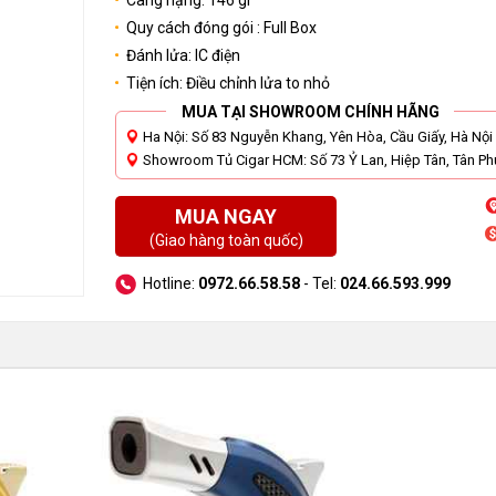
Câng nặng: 146 gr
Quy cách đóng gói : Full Box
Đánh lửa: IC điện
Tiện ích: Điều chỉnh lửa to nhỏ
MUA TẠI SHOWROOM CHÍNH HÃNG
Ha Nội: Số 83 Nguyễn Khang, Yên Hòa, Cầu Giấy, Hà Nội
Showroom Tủ Cigar HCM: Số 73 Ỷ Lan, Hiệp Tân, Tân Phú
MUA NGAY
(Giao hàng toàn quốc)
Hotline:
0972.66.58.58
- Tel:
024.66.593.999