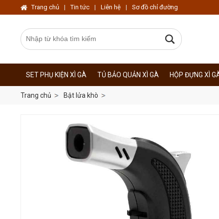
Trang chủ
|
Tin tức
|
Liên hệ
|
Sơ đồ chỉ đường
SET PHỤ KIỆN XÌ GÀ
TỦ BẢO QUẢN XÌ GÀ
HỘP ĐỰNG XÌ G
Trang chủ
Bật lửa khò