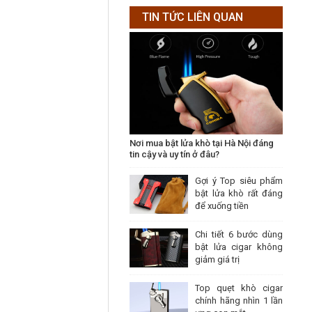
TIN TỨC LIÊN QUAN
Nơi mua bật lửa khò tại Hà Nội đáng
tin cậy và uy tín ở đâu?
Gợi ý Top siêu phẩm
bật lửa khò rất đáng
để xuống tiền
Chi tiết 6 bước dùng
bật lửa cigar không
giảm giá trị
Top quẹt khò cigar
chính hãng nhìn 1 lần