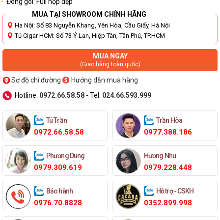
Đóng gói: Full hộp đẹp
MUA TẠI SHOWROOM CHÍNH HÃNG
Ha Nội: Số 83 Nguyễn Khang, Yên Hòa, Cầu Giấy, Hà Nội
Tủ Cigar HCM: Số 73 Ỷ Lan, Hiệp Tân, Tân Phú, TP.HCM
MUA NGAY
(Giao hàng toàn quốc)
Sơ đồ chỉ đường
Hướng dẫn mua hàng
Hotline:
0972.66.58.58
- Tel:
024.66.593.999
Tú Trần
Trần Hòa
0972.66.58.58
0977.388.186
Phương Dung
Hương Nhu
0979.309.619
0979.228.448
Bảo hành
Hỗ trợ - CSKH
0976.70.8828
0352.899.998