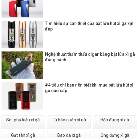
Tìm hiểu sự cần thiết của bật lửa hút xì gà xịn
đẹp
Nghệ thuật thẩm thấu cigar bằng bật lửa xì gà
đúng cách
#4 tiêu chí bạn nên biết khi mua bật lửa hút xì
gà cao cấp
Set phụ kiện xì gà
Tủ bảo quản xì gà
Hộp đựng xì gà
Gạt tàn xì gà
Bao da xì gà
Ống đựng xì gà