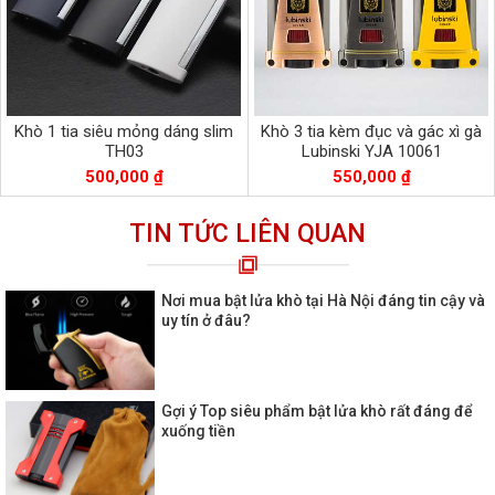
Khò 1 tia siêu mỏng dáng slim
Khò 3 tia kèm đục và gác xì gà
TH03
Lubinski YJA 10061
500,000 ₫
550,000 ₫
TIN TỨC LIÊN QUAN
Nơi mua bật lửa khò tại Hà Nội đáng tin cậy và
uy tín ở đâu?
Gợi ý Top siêu phẩm bật lửa khò rất đáng để
xuống tiền