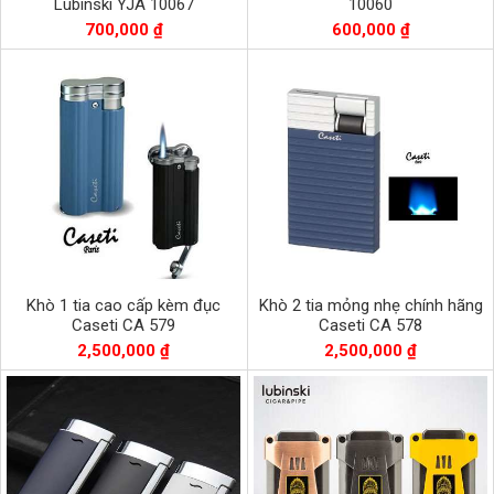
Lubinski YJA 10067
10060
700,000 ₫
600,000 ₫
Khò 1 tia cao cấp kèm đục
Khò 2 tia mỏng nhẹ chính hãng
Caseti CA 579
Caseti CA 578
2,500,000 ₫
2,500,000 ₫