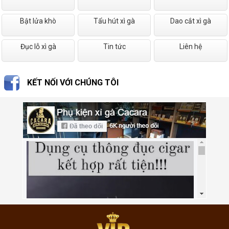
Bật lửa khò
Tẩu hút xì gà
Dao cắt xì gà
Đục lỗ xì gà
Tin tức
Liên hệ
KẾT NỐI VỚI CHÚNG TÔI