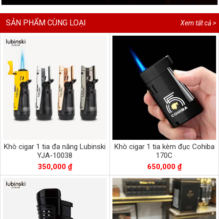
SẢN PHẨM CÙNG LOẠI
Xem tất cả >
Khò cigar 1 tia đa năng Lubinski
Khò cigar 1 tia kèm đục Cohiba
YJA-10038
170C
350,000 ₫
650,000 ₫