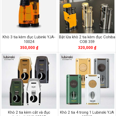
Khò 3 tia kèm đục Lubinki YJA-
Bật lửa khò 2 tia kèm đục Cohiba
10024
COB 359
350,000 ₫
320,000 ₫
Khò 2 tia kèm cắt và đục
Khò 2 tia 4 trong 1 Lubinski YJA