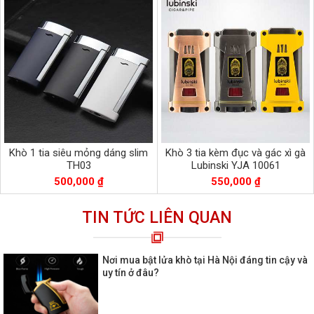
Khò 1 tia siêu mỏng dáng slim
Khò 3 tia kèm đục và gác xì gà
TH03
Lubinski YJA 10061
500,000 ₫
550,000 ₫
TIN TỨC LIÊN QUAN
Nơi mua bật lửa khò tại Hà Nội đáng tin cậy và
uy tín ở đâu?