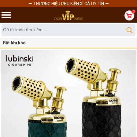
THƯƠNG HIỆU PHỤ KIỆN XÌ GÀ UY TÍN
0
Bật lửa khò