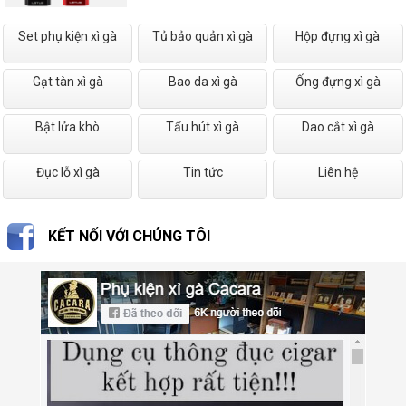
Set phụ kiện xì gà
Tủ bảo quản xì gà
Hộp đựng xì gà
Gạt tàn xì gà
Bao da xì gà
Ống đựng xì gà
Bật lửa khò
Tẩu hút xì gà
Dao cắt xì gà
Đục lỗ xì gà
Tin tức
Liên hệ
KẾT NỐI VỚI CHÚNG TÔI