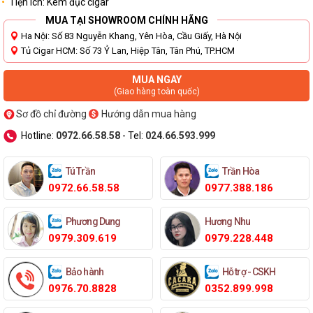
Tiện ích: Kèm đục cigar
MUA TẠI SHOWROOM CHÍNH HÃNG
Ha Nội: Số 83 Nguyễn Khang, Yên Hòa, Cầu Giấy, Hà Nội
Tủ Cigar HCM: Số 73 Ỷ Lan, Hiệp Tân, Tân Phú, TP.HCM
MUA NGAY
(Giao hàng toàn quốc)
Sơ đồ chỉ đường
Hướng dẫn mua hàng
Hotline:
0972.66.58.58
- Tel:
024.66.593.999
Tú Trần
Trần Hòa
0972.66.58.58
0977.388.186
Phương Dung
Hương Nhu
0979.309.619
0979.228.448
Bảo hành
Hỗ trợ - CSKH
0976.70.8828
0352.899.998