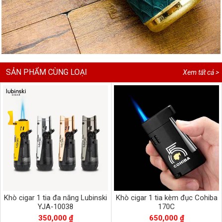
SẢN PHẨM CÙNG LOẠI
Xem tất cả >
Khò cigar 1 tia đa năng Lubinski
Khò cigar 1 tia kèm đục Cohiba
YJA-10038
170C
350,000 ₫
650,000 ₫