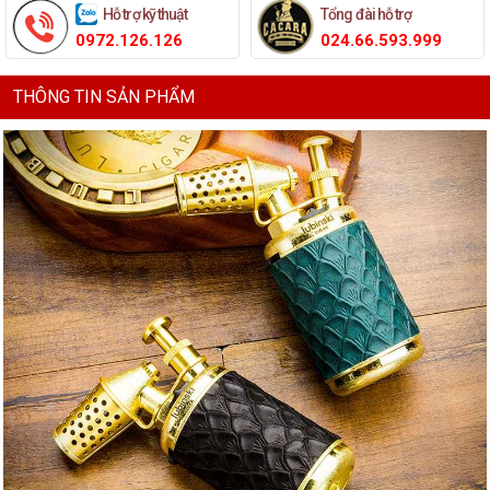
Hỗ trợ kỹ thuật
Tổng đài hỗ trợ
0972.126.126
024.66.593.999
THÔNG TIN SẢN PHẨM