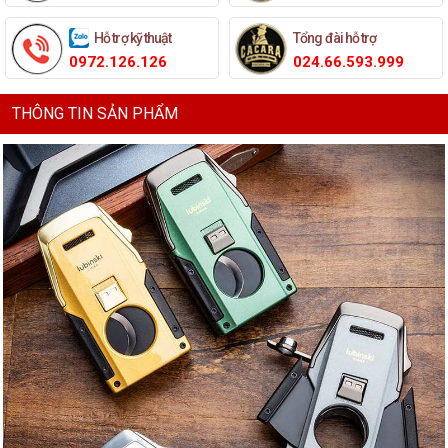
Hỗ trợ kỹ thuật
Tổng đài hỗ trợ
0972.126.126
024.66.593.999
THÔNG TIN SẢN PHẨM