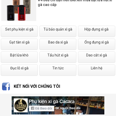
#4 tiêu chí bạn nên biết khi mua bật lửa hút xì
gà cao cấp
Set phụ kiện xì gà
Tủ bảo quản xì gà
Hộp đựng xì gà
Gạt tàn xì gà
Bao da xì gà
Ống đựng xì gà
Bật lửa khò
Tẩu hút xì gà
Dao cắt xì gà
Đục lỗ xì gà
Tin tức
Liên hệ
KẾT NỐI VỚI CHÚNG TÔI