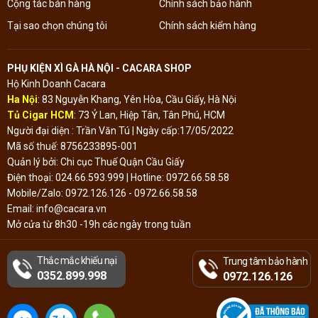
Cộng tác bán hàng
Chính sách bảo hành
Tại sao chọn chúng tôi
Chính sách kiểm hàng
PHỤ KIỆN XÌ GÀ HÀ NỘI - CACARA SHOP
Hộ Kinh Doanh Cacara
Ha Nội
: 83 Nguyễn Khang, Yên Hòa, Cầu Giấy, Hà Nội
Tủ Cigar HCM
: 73 Ỷ Lan, Hiệp Tân, Tân Phú, HCM
Người đại diện : Trần Văn Tú | Ngày cấp:17/05/2022
Mã số thuế: 8756233895-001
Quản lý bởi: Chi cục Thuế Quận Cầu Giấy
Điện thoại: 024.66.593.999 | Hotline: 0972.66.58.58
Mobile/Zalo: 0972.126.126 - 0972.66.58.58
Email: info@cacara.vn
Mở cửa từ 8h30 -19h các ngày trong tuần
Thắc mắc khiếu nại
Trung tâm bảo hành
Đã thông báo Bộ
0352.899.998
Công Thương
0972.126.126