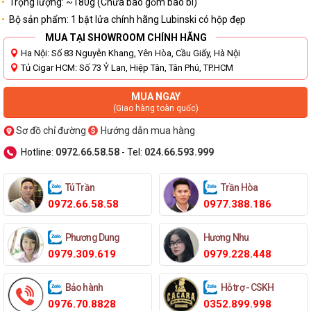
Trọng lượng: ~180g (Chưa bao gồm bao bì)
Bộ sản phẩm: 1 bật lửa chính hãng Lubinski có hộp đẹp
MUA TẠI SHOWROOM CHÍNH HÃNG
Ha Nội: Số 83 Nguyễn Khang, Yên Hòa, Cầu Giấy, Hà Nội
Tủ Cigar HCM: Số 73 Ỷ Lan, Hiệp Tân, Tân Phú, TP.HCM
MUA NGAY
(Giao hàng toàn quốc)
Sơ đồ chỉ đường
Hướng dẫn mua hàng
Hotline:
0972.66.58.58
- Tel:
024.66.593.999
Tú Trần
Trần Hòa
0972.66.58.58
0977.388.186
Phương Dung
Hương Nhu
0979.309.619
0979.228.448
Bảo hành
Hỗ trợ - CSKH
0976.70.8828
0352.899.998