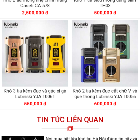
Khò 2 tia mỏng nhẹ chính hãng
Khò 1 tia siêu mỏng dáng slim
Caseti CA 578
TH03
2,500,000 ₫
500,000 ₫
Khò 3 tia kèm đục và gác xì gà
Khò 2 tia kèm đục cắt chữ V và
Lubinski YJA 10061
que thông Lubinski YJA 10056
550,000 ₫
600,000 ₫
TIN TỨC LIÊN QUAN
Nơi mua bật lửa khò tại Hà Nội đáng tin cậy và