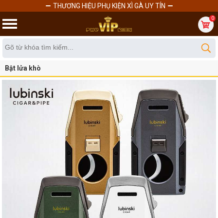
THƯƠNG HIỆU PHỤ KIỆN XÌ GÀ UY TÍN
0
Bật lửa khò