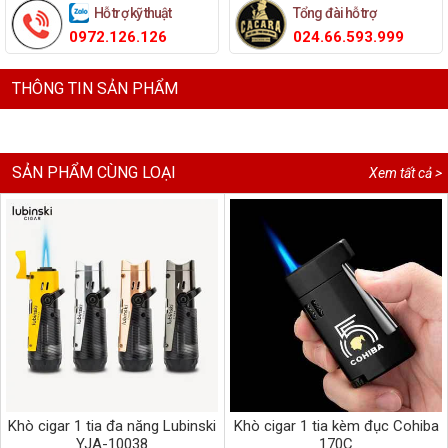
Hỗ trợ kỹ thuật
Tổng đài hỗ trợ
0972.126.126
024.66.593.999
THÔNG TIN SẢN PHẨM
SẢN PHẨM CÙNG LOẠI
Xem tất cả >
Khò cigar 1 tia đa năng Lubinski
Khò cigar 1 tia kèm đục Cohiba
YJA-10038
170C