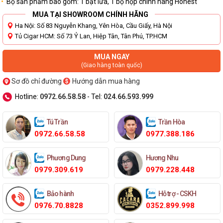
Bộ sản phẩm bao gồm: 1 bật lửa, 1 bộ hộp chính hãng Honest
MUA TẠI SHOWROOM CHÍNH HÃNG
Ha Nội: Số 83 Nguyễn Khang, Yên Hòa, Cầu Giấy, Hà Nội
Tủ Cigar HCM: Số 73 Ỷ Lan, Hiệp Tân, Tân Phú, TP.HCM
MUA NGAY
(Giao hàng toàn quốc)
Sơ đồ chỉ đường
Hướng dẫn mua hàng
Hotline:
0972.66.58.58
- Tel:
024.66.593.999
Tú Trần
Trần Hòa
0972.66.58.58
0977.388.186
Phương Dung
Hương Nhu
0979.309.619
0979.228.448
Bảo hành
Hỗ trợ - CSKH
0976.70.8828
0352.899.998