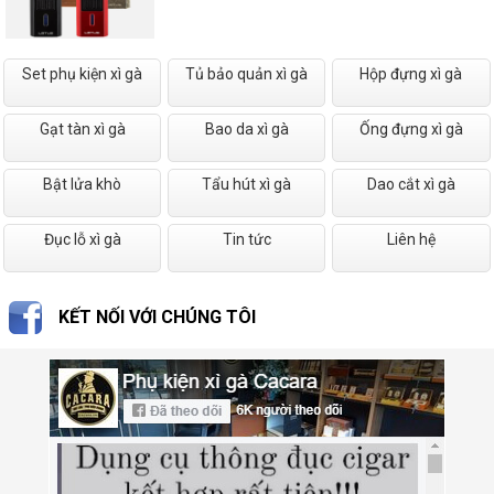
Set phụ kiện xì gà
Tủ bảo quản xì gà
Hộp đựng xì gà
Gạt tàn xì gà
Bao da xì gà
Ống đựng xì gà
Bật lửa khò
Tẩu hút xì gà
Dao cắt xì gà
Đục lỗ xì gà
Tin tức
Liên hệ
KẾT NỐI VỚI CHÚNG TÔI