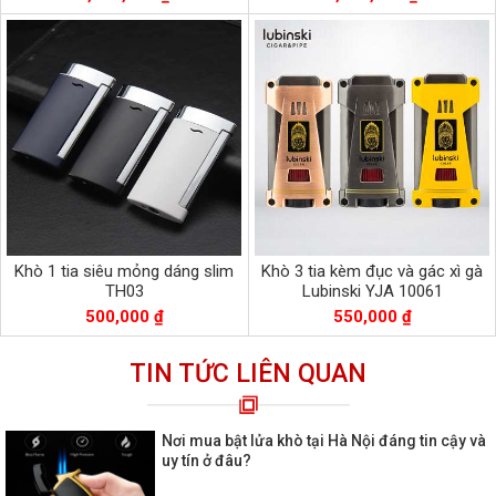
Khò 1 tia siêu mỏng dáng slim
Khò 3 tia kèm đục và gác xì gà
TH03
Lubinski YJA 10061
500,000 ₫
550,000 ₫
TIN TỨC LIÊN QUAN
Nơi mua bật lửa khò tại Hà Nội đáng tin cậy và
uy tín ở đâu?