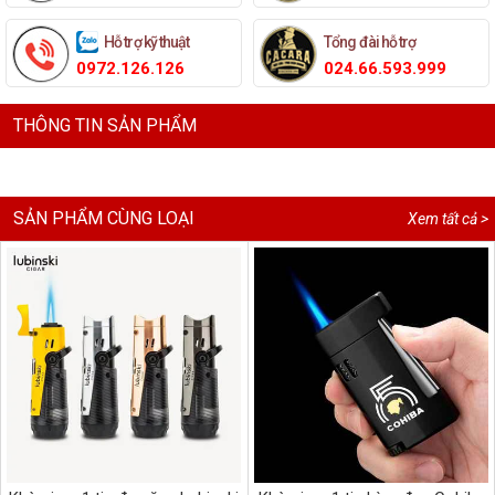
Hỗ trợ kỹ thuật
Tổng đài hỗ trợ
0972.126.126
024.66.593.999
THÔNG TIN SẢN PHẨM
SẢN PHẨM CÙNG LOẠI
Xem tất cả >