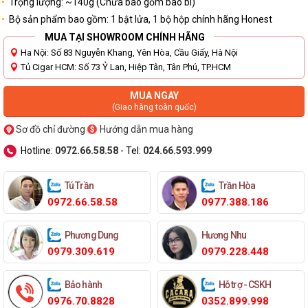
Trọng lượng: ~140g (Chưa bao gồm bao bì)
Bộ sản phẩm bao gồm: 1 bật lửa, 1 bộ hộp chính hãng Honest
MUA TẠI SHOWROOM CHÍNH HÃNG
Ha Nội: Số 83 Nguyễn Khang, Yên Hòa, Cầu Giấy, Hà Nội
Tủ Cigar HCM: Số 73 Ỷ Lan, Hiệp Tân, Tân Phú, TP.HCM
MUA NGAY
(Giao hàng toàn quốc)
Sơ đồ chỉ đường
Hướng dẫn mua hàng
Hotline:
0972.66.58.58
- Tel:
024.66.593.999
Tú Trần
Trần Hòa
0972.66.58.58
0977.388.186
Phương Dung
Hương Nhu
0979.309.619
0979.228.448
Bảo hành
Hỗ trợ - CSKH
0976.70.8828
0352.899.998