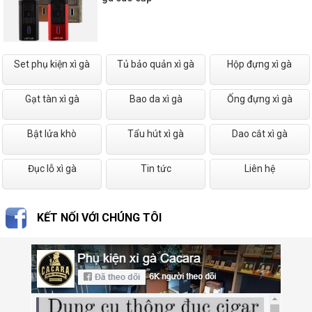
Set phụ kiện xì gà
Tủ bảo quản xì gà
Hộp đựng xì gà
Gạt tàn xì gà
Bao da xì gà
Ống đựng xì gà
Bật lửa khò
Tẩu hút xì gà
Dao cắt xì gà
Đục lỗ xì gà
Tin tức
Liên hệ
KẾT NỐI VỚI CHÚNG TÔI