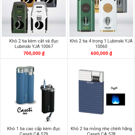
Khò 2 tia kèm cắt và đục
Khò 2 tia 4 trong 1 Lubinski YJA
Lubinski YJA 10067
10060
700,000 ₫
600,000 ₫
Khò 1 tia cao cấp kèm đục
Khò 2 tia mỏng nhẹ chính hãng
Caseti CA 579
Caseti CA 578