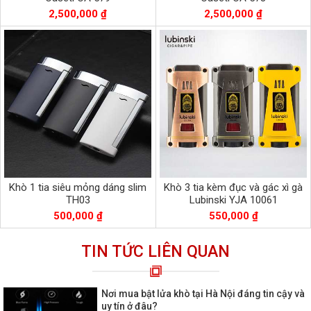
2,500,000 ₫
2,500,000 ₫
Khò 1 tia siêu mỏng dáng slim
Khò 3 tia kèm đục và gác xì gà
TH03
Lubinski YJA 10061
500,000 ₫
550,000 ₫
TIN TỨC LIÊN QUAN
Nơi mua bật lửa khò tại Hà Nội đáng tin cậy và
uy tín ở đâu?