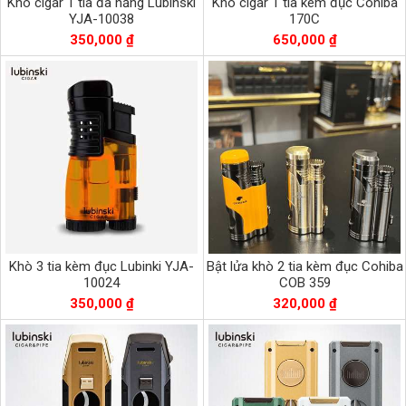
Khò cigar 1 tia đa năng Lubinski
Khò cigar 1 tia kèm đục Cohiba
YJA-10038
170C
350,000 ₫
650,000 ₫
Khò 3 tia kèm đục Lubinki YJA-
Bật lửa khò 2 tia kèm đục Cohiba
10024
COB 359
350,000 ₫
320,000 ₫