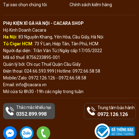
Tại sao chọn chúng tôi
Chính sách kiểm hàng
PHỤ KIỆN XÌ GÀ HÀ NỘI - CACARA SHOP
Hộ Kinh Doanh Cacara
Ha Nội
: 83 Nguyễn Khang, Yên Hòa, Cầu Giấy, Hà Nội
Tủ Cigar HCM
: 73 Ỷ Lan, Hiệp Tân, Tân Phú, HCM
Người đại diện : Trần Văn Tú | Ngày cấp:17/05/2022
Mã số thuế: 8756233895-001
Quản lý bởi: Chi cục Thuế Quận Cầu Giấy
Điện thoại: 024.66.593.999 | Hotline: 0972.66.58.58
Mobile/Zalo: 0972.126.126 - 0972.66.58.58
Email: info@cacara.vn
Mở cửa từ 8h30 -19h các ngày trong tuần
Thắc mắc khiếu nại
Trung tâm bảo hành
Đã thông báo Bộ
0352.899.998
Công Thương
0972.126.126