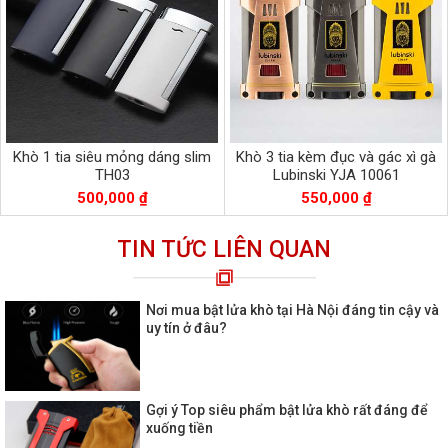
Khò 1 tia siêu mỏng dáng slim
Khò 3 tia kèm đục và gác xì gà
TH03
Lubinski YJA 10061
500,000 ₫
550,000 ₫
TIN TỨC LIÊN QUAN
Nơi mua bật lửa khò tại Hà Nội đáng tin cậy và
uy tín ở đâu?
Gợi ý Top siêu phẩm bật lửa khò rất đáng để
xuống tiền