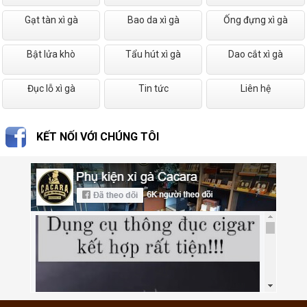
Gạt tàn xì gà
Bao da xì gà
Ống đựng xì gà
Bật lửa khò
Tẩu hút xì gà
Dao cắt xì gà
Đục lỗ xì gà
Tin tức
Liên hệ
KẾT NỐI VỚI CHÚNG TÔI