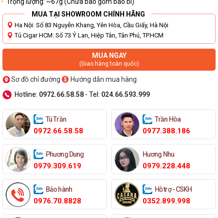
Trọng lượng: ~67g (Chưa bao gồm bao bì)
MUA TẠI SHOWROOM CHÍNH HÃNG
Ha Nội: Số 83 Nguyễn Khang, Yên Hòa, Cầu Giấy, Hà Nội
Tủ Cigar HCM: Số 73 Ỷ Lan, Hiệp Tân, Tân Phú, TP.HCM
MUA NGAY
(Giao hàng toàn quốc)
Sơ đồ chỉ đường
Hướng dẫn mua hàng
Hotline:
0972.66.58.58
- Tel:
024.66.593.999
Tú Trần
Trần Hòa
0972.66.58.58
0977.388.186
Phương Dung
Hương Nhu
0979.309.619
0979.228.448
Bảo hành
Hỗ trợ - CSKH
0976.70.8828
0352.899.998