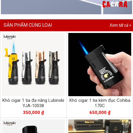
SẢN PHẨM CÙNG LOẠI
Xem tất cả >
Khò cigar 1 tia đa năng Lubinski
Khò cigar 1 tia kèm đục Cohiba
YJA-10038
170C
350,000 ₫
650,000 ₫