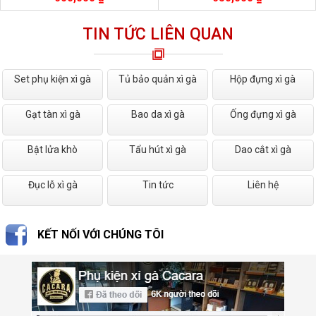
TIN TỨC LIÊN QUAN
Set phụ kiện xì gà
Tủ bảo quản xì gà
Hộp đựng xì gà
Gạt tàn xì gà
Bao da xì gà
Ống đựng xì gà
Bật lửa khò
Tẩu hút xì gà
Dao cắt xì gà
Đục lỗ xì gà
Tin tức
Liên hệ
KẾT NỐI VỚI CHÚNG TÔI