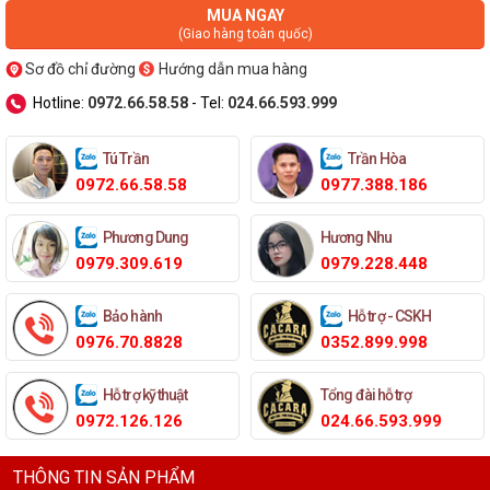
MUA NGAY
(Giao hàng toàn quốc)
Sơ đồ chỉ đường
Hướng dẫn mua hàng
Hotline:
0972.66.58.58
- Tel:
024.66.593.999
Tú Trần
Trần Hòa
0972.66.58.58
0977.388.186
Phương Dung
Hương Nhu
0979.309.619
0979.228.448
Bảo hành
Hỗ trợ - CSKH
0976.70.8828
0352.899.998
Hỗ trợ kỹ thuật
Tổng đài hỗ trợ
0972.126.126
024.66.593.999
THÔNG TIN SẢN PHẨM