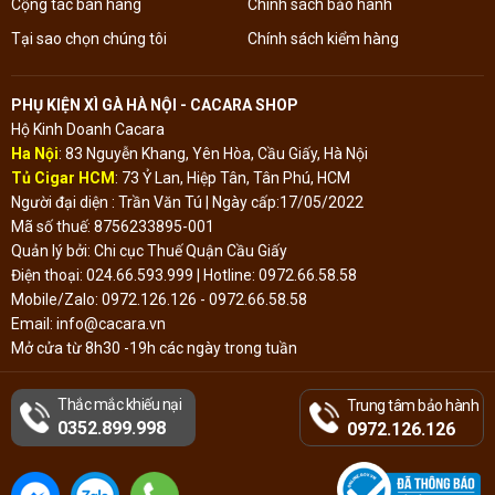
Cộng tác bán hàng
Chính sách bảo hành
Tại sao chọn chúng tôi
Chính sách kiểm hàng
PHỤ KIỆN XÌ GÀ HÀ NỘI - CACARA SHOP
Hộ Kinh Doanh Cacara
Ha Nội
: 83 Nguyễn Khang, Yên Hòa, Cầu Giấy, Hà Nội
Tủ Cigar HCM
: 73 Ỷ Lan, Hiệp Tân, Tân Phú, HCM
Người đại diện : Trần Văn Tú | Ngày cấp:17/05/2022
Mã số thuế: 8756233895-001
Quản lý bởi: Chi cục Thuế Quận Cầu Giấy
Điện thoại: 024.66.593.999 | Hotline: 0972.66.58.58
Mobile/Zalo: 0972.126.126 - 0972.66.58.58
Email: info@cacara.vn
Mở cửa từ 8h30 -19h các ngày trong tuần
Thắc mắc khiếu nại
Trung tâm bảo hành
Đã thông báo Bộ
0352.899.998
Công Thương
0972.126.126